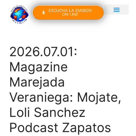
ESCUCHA LA EMISION
ON-LINE
Gran Canaria Noticias
Yo Canto IV Edición
2026.07.01:
Magazine
Marejada
Veraniega: Mojate,
Loli Sanchez
Podcast Zapatos