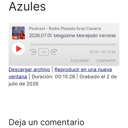
Azules
Podcast - Radio Planeta Gran Canaria
2026.07.01: Magazine Marejada Veraniega: Mojate, Loli Sanchez Podcast Zapatos Azules
1x
00:00
/
00:15:28
SUSCRIBIR
COMPARTIR
Descargar archivo
|
Reproducir en una nueva
COMPAR
ventana
|
Duración: 00:15:28
|
Grabado el 2 de
TIR
FEED RSS
julio de 2026
ENLACE
INCRUST
AR
Deja un comentario