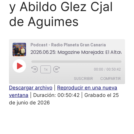
y Abildo Glez Cjal
de Aguimes
Podcast - Radio Planeta Gran Canaria
2026.06.25: Magazine Marejada: El Altavoz: Nati Santana Camino Viejo Producciones y Abildo Glez Cjal de Aguimes
1x
00:00
/
00:50:42
SUSCRIBIR
COMPARTIR
Descargar archivo
|
Reproducir en una nueva
COMPAR
ventana
|
Duración: 00:50:42
|
Grabado el 25
TIR
FEED RSS
de junio de 2026
ENLACE
INCRUST
AR