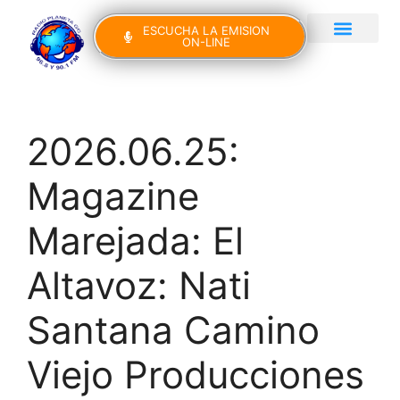
ESCUCHA LA EMISION
ON-LINE
Gran Canaria Noticias
Yo Canto IV Edición
2026.06.25:
Magazine
Marejada: El
Altavoz: Nati
Santana Camino
Viejo Producciones