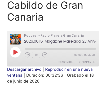
Cabildo de Gran
Canaria
Podcast - Radio Planeta Gran Canaria
2026.06.18: Magazine Marejada: 23 Aniversario: Antonio Morales - Presidente del Cabildo de Gran Canaria
1x
00:00
/
00:32:36
SUSCRIBIR
COMPARTIR
Descargar archivo
|
Reproducir en una nueva
COMPAR
ventana
|
Duración: 00:32:36
|
Grabado el 18
TIR
FEED RSS
de junio de 2026
ENLACE
INCRUST
AR