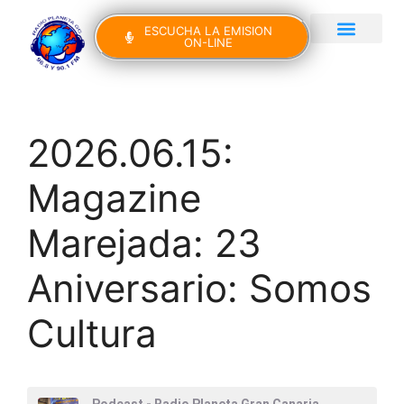
ESCUCHA LA EMISION
ON-LINE
Gran Canaria Noticias
Yo Canto IV Edición
2026.06.15:
Magazine
Marejada: 23
Aniversario: Somos
Cultura
Podcast - Radio Planeta Gran Canaria