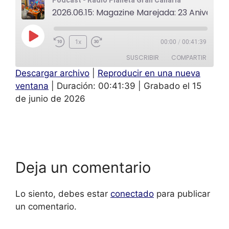
2026.06.15: Magazine Marejada: 23 Aniversario: Somos Cultura
1x
00:00
/
00:41:39
SUSCRIBIR
COMPARTIR
Descargar archivo
|
Reproducir en una nueva
COMPAR
ventana
|
Duración: 00:41:39
|
Grabado el 15
TIR
FEED RSS
de junio de 2026
ENLACE
INCRUST
AR
Deja un comentario
Lo siento, debes estar
conectado
para publicar
un comentario.