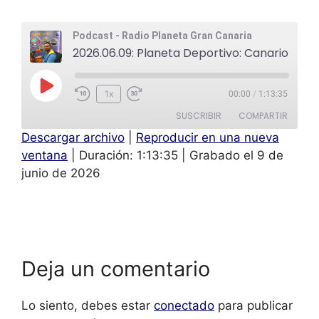
Podcast - Radio Planeta Gran Canaria
2026.06.09: Planeta Deportivo: Canario Lucha: Fran Ramos presidente del CL Unión Sardina
1x
00:00
/
1:13:35
SUSCRIBIR
COMPARTIR
Descargar archivo
|
Reproducir en una nueva
COMPAR
ventana
|
Duración: 1:13:35
|
Grabado el 9 de
TIR
FEED RSS
junio de 2026
ENLACE
INCRUST
AR
Deja un comentario
Lo siento, debes estar
conectado
para publicar