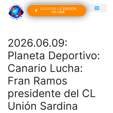
ESCUCHA LA EMISION
ON-LINE
Gran Canaria Noticias
Yo Canto IV Edición
2026.06.09:
Planeta Deportivo:
Canario Lucha:
Fran Ramos
presidente del CL
Unión Sardina