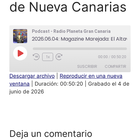
de Nueva Canarias
Podcast - Radio Planeta Gran Canaria
2026.06.04: Magazine Marejada: El Altavoz: Luis Campos, Secretario General de Nueva Canarias
1x
00:00
/
00:50:20
SUSCRIBIR
COMPARTIR
Descargar archivo
|
Reproducir en una nueva
COMPAR
ventana
|
Duración: 00:50:20
|
Grabado el 4 de
TIR
FEED RSS
junio de 2026
ENLACE
INCRUST
AR
Deja un comentario