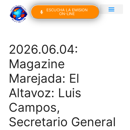
ESCUCHA LA EMISION
ON-LINE
Gran Canaria Noticias
Yo Canto IV Edición
2026.06.04:
Magazine
Marejada: El
Altavoz: Luis
Campos,
Secretario General