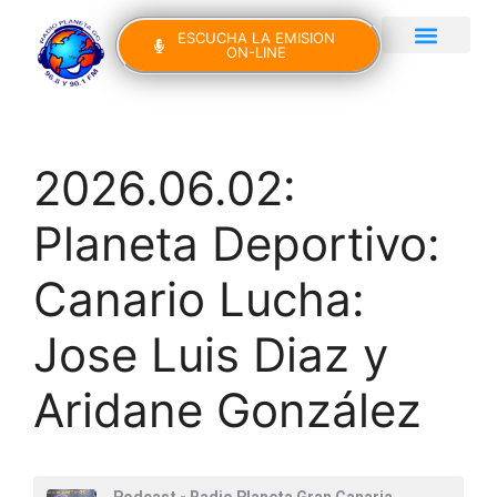
ESCUCHA LA EMISION
ON-LINE
Gran Canaria Noticias
Yo Canto IV Edición
2026.06.02:
Planeta Deportivo:
Canario Lucha:
Jose Luis Diaz y
Aridane González
Podcast - Radio Planeta Gran Canaria