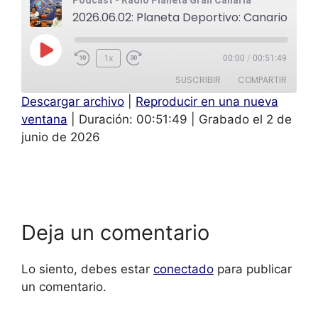
2026.06.02: Planeta Deportivo: Canario Lucha: Jose Luis Diaz y Aridane González
1x
00:00
/
00:51:49
SUSCRIBIR
COMPARTIR
Descargar archivo
|
Reproducir en una nueva
COMPAR
ventana
|
Duración: 00:51:49
|
Grabado el 2 de
TIR
FEED RSS
junio de 2026
ENLACE
INCRUST
AR
Deja un comentario
Lo siento, debes estar
conectado
para publicar
un comentario.