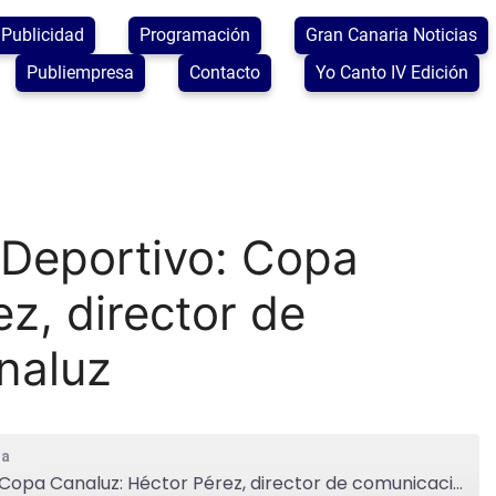
Publicidad
Programación
Gran Canaria Noticias
Publiempresa
Contacto
Yo Canto IV Edición
 Deportivo: Copa
z, director de
naluz
ia
2026.05.27: Planeta Deportivo: Copa Canaluz: Héctor Pérez, director de comunicación de Canaluz