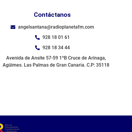
Contáctanos
angelsantana@radioplanetafm.com
928 18 01 61
928 18 34 44
Avenida de Ansite 57-59 1ºB Cruce de Arinaga,
Agüimes. Las Palmas de Gran Canaria. C.P: 35118