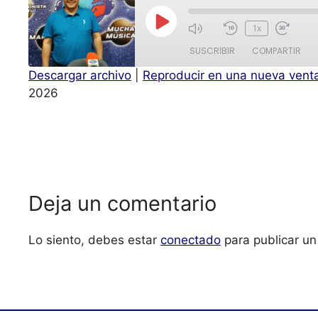
1x
SUSCRIBIR
COMPARTIR
Descargar archivo
|
Reproducir en una nueva vent
COMPAR
2026
TIR
FEED RSS
ENLACE
INCRUST
AR
Deja un comentario
Lo siento, debes estar
conectado
para publicar un