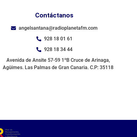
Contáctanos
angelsantana@radioplanetafm.com
928 18 01 61
928 18 34 44
Avenida de Ansite 57-59 1ºB Cruce de Arinaga,
Agüimes. Las Palmas de Gran Canaria. C.P: 35118