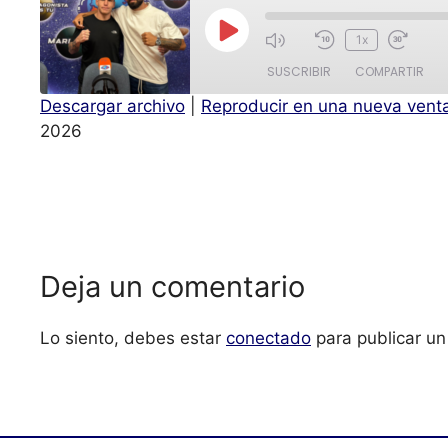
1x
SUSCRIBIR
COMPARTIR
Descargar archivo
|
Reproducir en una nueva vent
COMPAR
2026
TIR
FEED RSS
ENLACE
INCRUST
AR
Deja un comentario
Lo siento, debes estar
conectado
para publicar un