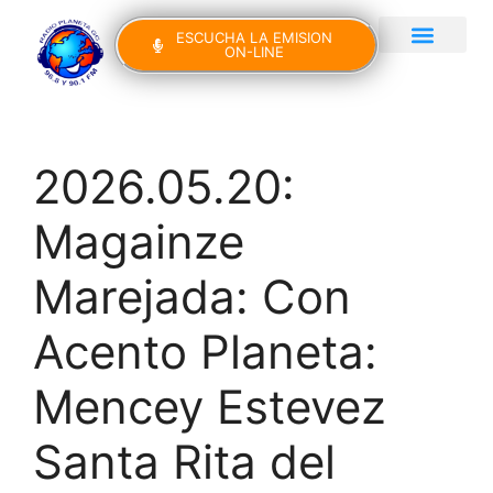
ESCUCHA LA EMISION
ON-LINE
Gran Canaria Noticias
Yo Canto IV Edición
2026.05.20:
Magainze
Marejada: Con
Acento Planeta:
Mencey Estevez
Santa Rita del