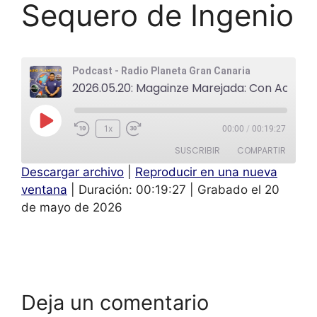
Sequero de Ingenio
Podcast - Radio Planeta Gran Canaria
2026.05.20: Magainze Marejada: Con Acento Planeta: Mencey Estevez Santa Rita del Sequero de Ingenio
1x
00:00
/
00:19:27
SUSCRIBIR
COMPARTIR
Descargar archivo
|
Reproducir en una nueva
COMPAR
ventana
|
Duración: 00:19:27
|
Grabado el 20
TIR
FEED RSS
de mayo de 2026
ENLACE
INCRUST
AR
Deja un comentario