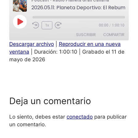
2026.05.11: Planeta Deportivo: El Rebumbio - Santi Hidalgo y Aythami Ortega
1x
00:00
/
1:00:10
SUSCRIBIR
COMPARTIR
Descargar archivo
|
Reproducir en una nueva
COMPAR
ventana
|
Duración: 1:00:10
|
Grabado el 11 de
TIR
FEED RSS
mayo de 2026
ENLACE
INCRUST
AR
Deja un comentario
Lo siento, debes estar
conectado
para publicar
un comentario.