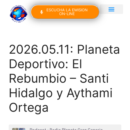
ESCUCHA LA EMISION
ON-LINE
Gran Canaria Noticias
Yo Canto IV Edición
2026.05.11: Planeta
Deportivo: El
Rebumbio – Santi
Hidalgo y Aythami
Ortega
Podcast - Radio Planeta Gran Canaria