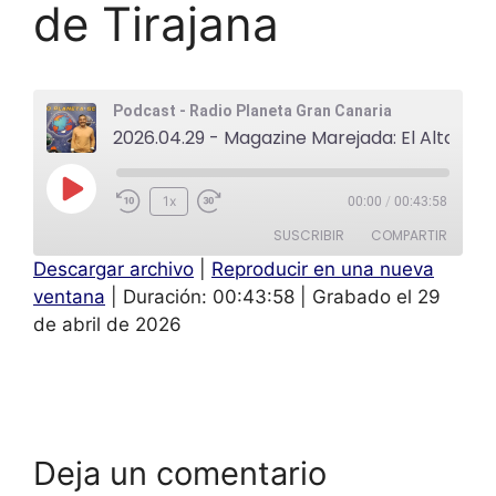
de Tirajana
Podcast - Radio Planeta Gran Canaria
2026.04.29 - Magazine Marejada: El Altavoz: Ruyman Cardoso Concejal de San
1x
00:00
/
00:43:58
SUSCRIBIR
COMPARTIR
Descargar archivo
|
Reproducir en una nueva
COMPAR
ventana
|
Duración: 00:43:58
|
Grabado el 29
TIR
FEED RSS
de abril de 2026
ENLACE
INCRUST
AR
Deja un comentario