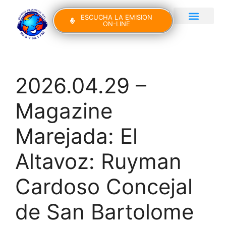
ESCUCHA LA EMISION
ON-LINE
Gran Canaria Noticias
Yo Canto IV Edición
2026.04.29 –
Magazine
Marejada: El
Altavoz: Ruyman
Cardoso Concejal
de San Bartolome