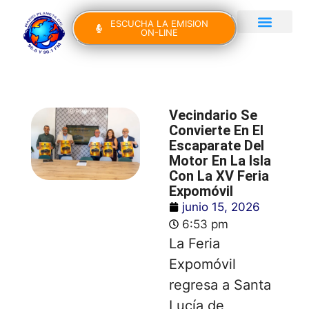
ESCUCHA LA EMISION
ON-LINE
Gran Canaria Noticias
Yo Canto IV Edición
Vecindario Se
Convierte En El
Escaparate Del
Motor En La Isla
Con La XV Feria
Expomóvil
junio 15, 2026
6:53 pm
La Feria
Expomóvil
regresa a Santa
Lucía de