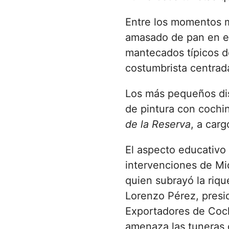
Entre los momentos m
amasado de pan en el
mantecados típicos d
costumbrista centrada
Los más pequeños disf
de pintura con cochin
de la Reserva
, a car
El aspecto educativo
intervenciones de Mi
quien subrayó la riqu
Lorenzo Pérez, presi
Exportadores de Cochi
amenaza las tuneras c