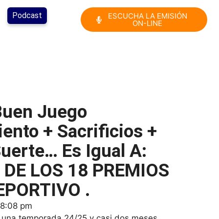
Podcast
ESCUCHA LA EMISIÓN
ON-LINE
uen Juego
nto + Sacrificios +
Suerte… Es Igual A:
 DE LOS 18 PREMIOS
EPORTIVO .
8:08 pm
 una temporada 24/25 y casi dos meses