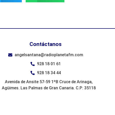
Contáctanos
angelsantana@radioplanetafm.com
928 18 01 61
928 18 34 44
Avenida de Ansite 57-59 1ºB Cruce de Arinaga,
Agüimes. Las Palmas de Gran Canaria. C.P: 35118