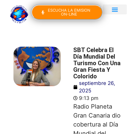
ESCUCHA LA EMISION
ON-LINE
Gran Canaria Noticias
Yo Canto IV Edición
SBT Celebra El
Día Mundial Del
Turismo Con Una
Gran Fiesta Y
Colorido
septiembre 26,
2025
9:13 pm
Radio Planeta
Gran Canaria dio
cobertura al Día
Mundial del