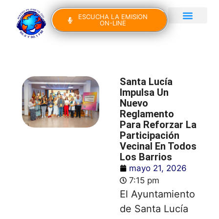
ESCUCHA LA EMISION
ON-LINE
Gran Canaria Noticias
Yo Canto IV Edición
Santa Lucía
Impulsa Un
Nuevo
Reglamento
Para Reforzar La
Participación
Vecinal En Todos
Los Barrios
mayo 21, 2026
7:15 pm
El Ayuntamiento
de Santa Lucía