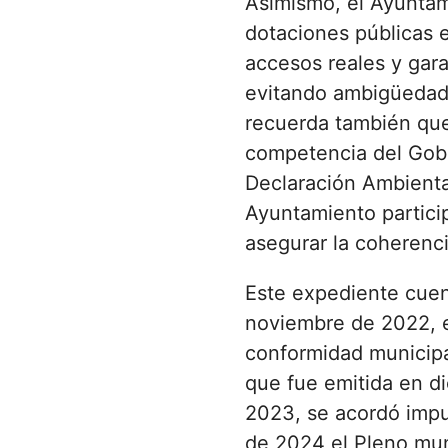
Asimismo, el Ayuntami
dotaciones públicas 
accesos reales y gara
evitando ambigüedades
recuerda también que
competencia del Gobi
Declaración Ambiental
Ayuntamiento partici
asegurar la coherenci
Este expediente cuen
noviembre de 2022, el
conformidad municipa
que fue emitida en d
2023, se acordó impul
de 2024 el Pleno mun