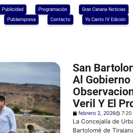
Publicidad
Programación
Gran Canaria Noticias
Publiempresa
Contacto
Yo Canto IV Edición
San Bartolo
Al Gobierno
Observacion
Veril Y El P
febrero 2, 2026
7:20
La Concejalía de Ur
Bartolomé de Tirajana