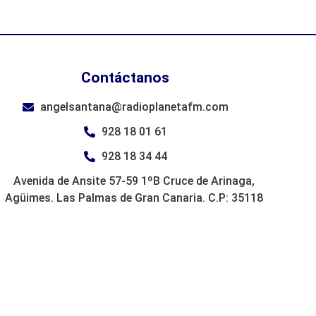
Contáctanos
angelsantana@radioplanetafm.com
928 18 01 61
928 18 34 44
Avenida de Ansite 57-59 1ºB Cruce de Arinaga,
Agüimes. Las Palmas de Gran Canaria. C.P: 35118