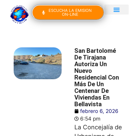
ESCUCHA LA EMISION
ON-LINE
Gran Canaria Noticias
Yo Canto IV Edición
San Bartolomé
De Tirajana
Autoriza Un
Nuevo
Residencial Con
Más De Un
Centenar De
Viviendas En
Bellavista
febrero 6, 2026
6:54 pm
La Concejalía de