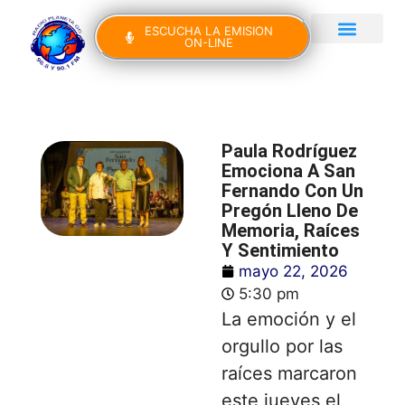
ESCUCHA LA EMISION
ON-LINE
Gran Canaria Noticias
Yo Canto IV Edición
Paula Rodríguez
Emociona A San
Fernando Con Un
Pregón Lleno De
Memoria, Raíces
Y Sentimiento
mayo 22, 2026
5:30 pm
La emoción y el
orgullo por las
raíces marcaron
este jueves el