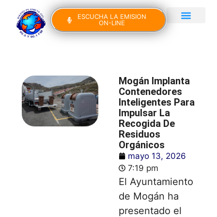
ESCUCHA LA EMISION
ON-LINE
Gran Canaria Noticias
Yo Canto IV Edición
Mogán Implanta
Contenedores
Inteligentes Para
Impulsar La
Recogida De
Residuos
Orgánicos
mayo 13, 2026
7:19 pm
El Ayuntamiento
de Mogán ha
presentado el