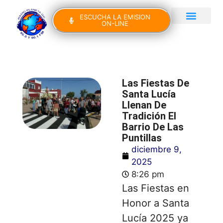
ESCUCHA LA EMISION
ON-LINE
Gran Canaria Noticias
Yo Canto IV Edición
Las Fiestas De
Santa Lucía
Llenan De
Tradición El
Barrio De Las
Puntillas
diciembre 9,
2025
8:26 pm
Las Fiestas en
Honor a Santa
Lucía 2025 ya