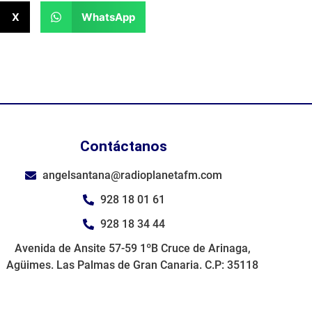
X
WhatsApp
Contáctanos
angelsantana@radioplanetafm.com
928 18 01 61
928 18 34 44
Avenida de Ansite 57-59 1ºB Cruce de Arinaga,
Agüimes. Las Palmas de Gran Canaria. C.P: 35118