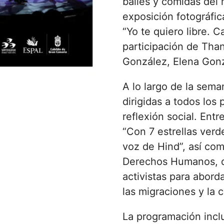
bailes y comidas del
exposición fotográfic
“Yo te quiero libre. 
participación de
Than
González
,
Elena Gon
A lo largo de la sema
dirigidas a todos los
reflexión social. Ent
“Con 7 estrellas verd
voz de Hind”, así com
Derechos Humanos, qu
activistas para abord
las migraciones y la 
La programación incl