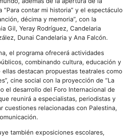
 mundo, además de la apertura de la
a “Para contar mi historia” y el espectáculo
Canción, décima y memoria”, con la
ia Gil
,
Yeray Rodríguez
,
Candelaria
zález
,
Dunai Candelaria
y
Ana Falcón
.
na, el programa ofrecerá actividades
 públicos, combinando cultura, educación y
re ellas destacan propuestas teatrales como
es”, cine social con la proyección de “La
o el desarrollo del Foro Internacional de
e reunirá a especialistas, periodistas y
ar cuestiones relacionadas con Palestina,
comunicación.
uye también exposiciones escolares,