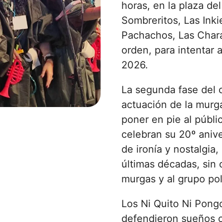
horas, en la plaza de
Sombreritos, Las Inki
Pachachos, Las Chara
orden, para intentar 
2026.
La segunda fase del 
actuación de la murga
poner en pie al públi
celebran su 20º anive
de ironía y nostalgia
últimas décadas, sin o
murgas y al grupo po
Los Ni Quito Ni Pong
defendieron sueños 