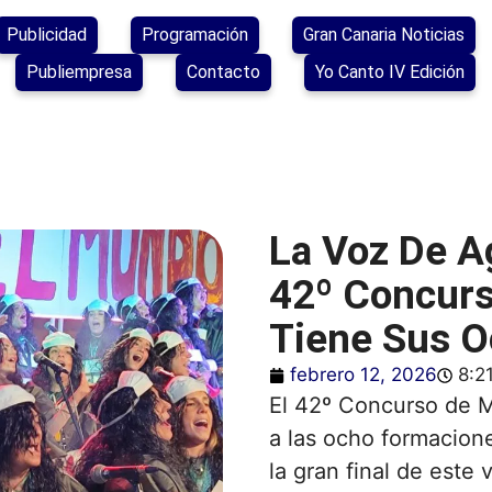
Publicidad
Programación
Gran Canaria Noticias
Publiempresa
Contacto
Yo Canto IV Edición
La Voz De A
42º Concur
Tiene Sus O
febrero 12, 2026
8:2
El 42º Concurso de 
a las ocho formacion
la gran final de este 