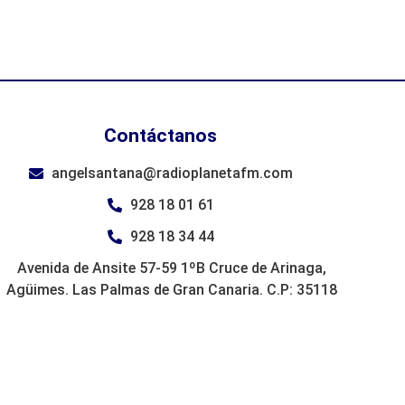
Contáctanos
angelsantana@radioplanetafm.com
928 18 01 61
928 18 34 44
Avenida de Ansite 57-59 1ºB Cruce de Arinaga,
Agüimes. Las Palmas de Gran Canaria. C.P: 35118