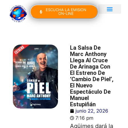
ESCUCHA LA EMISION
ON-LINE
Gran Canaria Noticias
Yo Canto IV Edición
La Salsa De
Marc Anthony
Llega Al Cruce
De Arinaga Con
El Estreno De
‘Cambio De Piel’,
El Nuevo
Espectáculo De
Manuel
Estupiñán
junio 22, 2026
7:16 pm
Agüimes dará la