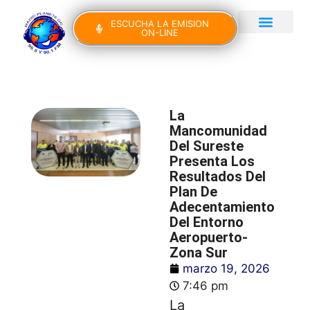
ESCUCHA LA EMISION
ON-LINE
Gran Canaria Noticias
Yo Canto IV Edición
La
Mancomunidad
Del Sureste
Presenta Los
Resultados Del
Plan De
Adecentamiento
Del Entorno
Aeropuerto-
Zona Sur
marzo 19, 2026
7:46 pm
La