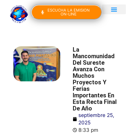
ESCUCHA LA EMISION
ON-LINE
Gran Canaria Noticias
Yo Canto IV Edición
La
Mancomunidad
Del Sureste
Avanza Con
Muchos
Proyectos Y
Ferias
Importantes En
Esta Recta Final
De Año
septiembre 25,
2025
8:33 pm