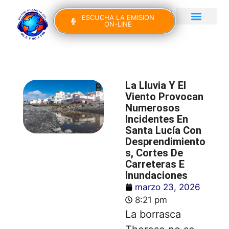
ESCUCHA LA EMISION
ON-LINE
Gran Canaria Noticias
Yo Canto IV Edición
La Lluvia Y El
Viento Provocan
Numerosos
Incidentes En
Santa Lucía Con
Desprendimiento
S, Cortes De
Carreteras E
Inundaciones
marzo 23, 2026
8:21 pm
La borrasca