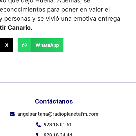
vo que dejó Huella. Además, se
reconocimientos para poner en valor el
y personas y se vivió una emotiva entrega
ir Canario.
X
WhatsApp
Contáctanos
angelsantana@radioplanetafm.com
928 18 01 61
928 18 34 44