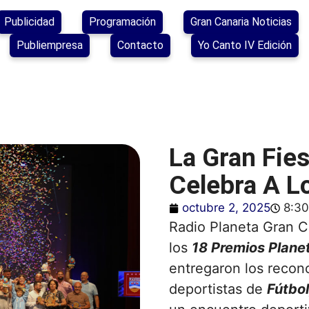
Publicidad
Programación
Gran Canaria Noticias
Publiempresa
Contacto
Yo Canto IV Edición
La Gran Fie
Celebra A L
octubre 2, 2025
8:3
Radio Planeta Gran C
los
1
8
Premios Planet
entregaron los recon
deportistas de
Fútbol