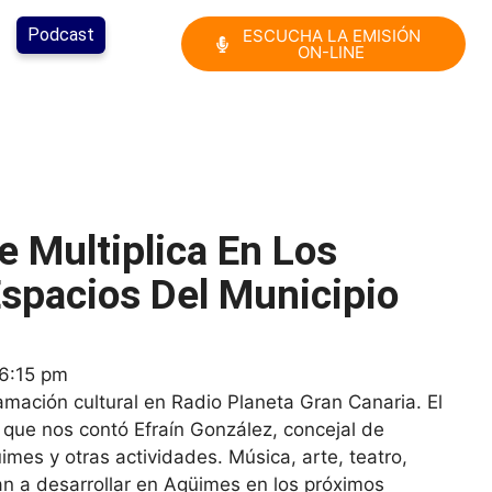
Podcast
ESCUCHA LA EMISIÓN
ON-LINE
e Multiplica En Los
Espacios Del Municipio
6:15 pm
amación cultural en Radio Planeta Gran Canaria. El
o que nos contó Efraín González, concejal de
üimes y otras actividades. Música, arte, teatro,
n a desarrollar en Agüimes en los próximos