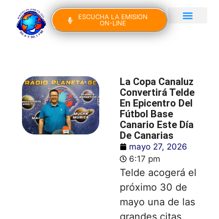
ESCUCHA LA EMISION
ON-LINE
Gran Canaria Noticias
Yo Canto IV Edición
La Copa Canaluz
Convertirá Telde
En Epicentro Del
Fútbol Base
Canario Este Día
De Canarias
mayo 27, 2026
6:17 pm
Telde acogerá el
próximo 30 de
mayo una de las
grandes citas