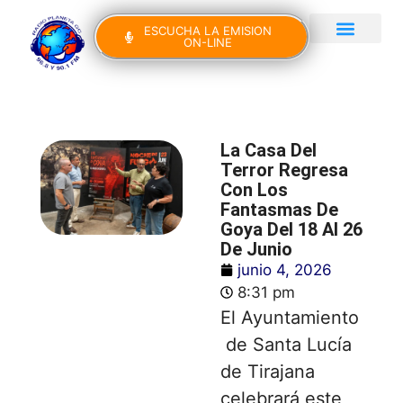
ESCUCHA LA EMISION
ON-LINE
Gran Canaria Noticias
Yo Canto IV Edición
La Casa Del
Terror Regresa
Con Los
Fantasmas De
Goya Del 18 Al 26
De Junio
junio 4, 2026
8:31 pm
El Ayuntamiento
de Santa Lucía
de Tirajana
celebrará este