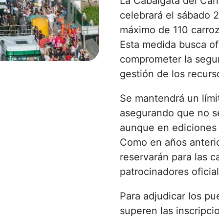
La Cabalgata del Car
celebrará el sábado 
máximo de 110 carroz
Esta medida busca of
comprometer la seguri
gestión de los recurs
Se mantendrá un límit
asegurando que no se
aunque en ediciones a
Como en años anterio
reservarán para las ca
patrocinadores oficia
Para adjudicar los pu
superen las inscripci