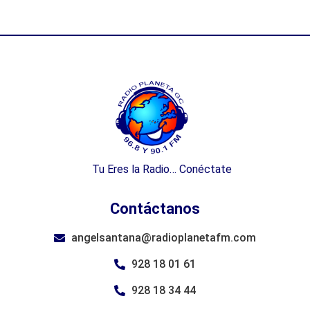
Tu Eres la Radio… Conéctate
Contáctanos
angelsantana@radioplanetafm.com
928 18 01 61
928 18 34 44