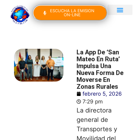
ESCUCHA LA EMISION
ON-LINE
Gran Canaria Noticias
Yo Canto IV Edición
La App De ‘San
Mateo En Ruta’
Impulsa Una
Nueva Forma De
Moverse En
Zonas Rurales
febrero 5, 2026
7:29 pm
La directora
general de
Transportes y
Movilidad del