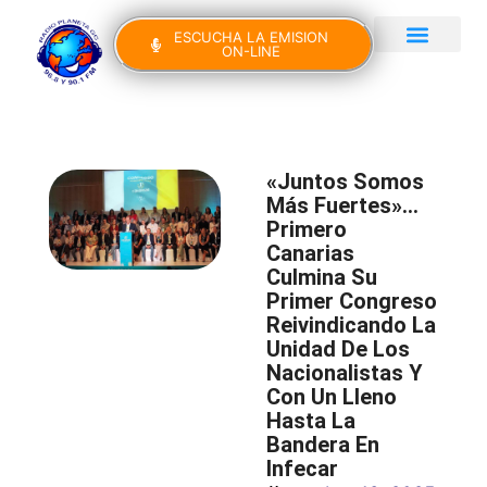
ESCUCHA LA EMISION
ON-LINE
Gran Canaria Noticias
Yo Canto IV Edición
«Juntos Somos
Más Fuertes»…
Primero
Canarias
Culmina Su
Primer Congreso
Reivindicando La
Unidad De Los
Nacionalistas Y
Con Un Lleno
Hasta La
Bandera En
Infecar