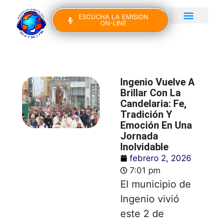
ESCUCHA LA EMISION
ON-LINE
Gran Canaria Noticias
Yo Canto IV Edición
Ingenio Vuelve A
Brillar Con La
Candelaria: Fe,
Tradición Y
Emoción En Una
Jornada
Inolvidable
febrero 2, 2026
7:01 pm
El municipio de
Ingenio vivió
este 2 de