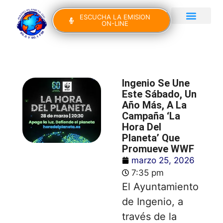
ESCUCHA LA EMISION
ON-LINE
Gran Canaria Noticias
Yo Canto IV Edición
Ingenio Se Une
Este Sábado, Un
Año Más, A La
Campaña ‘La
Hora Del
Planeta’ Que
Promueve WWF
marzo 25, 2026
7:35 pm
El Ayuntamiento
de Ingenio, a
través de la