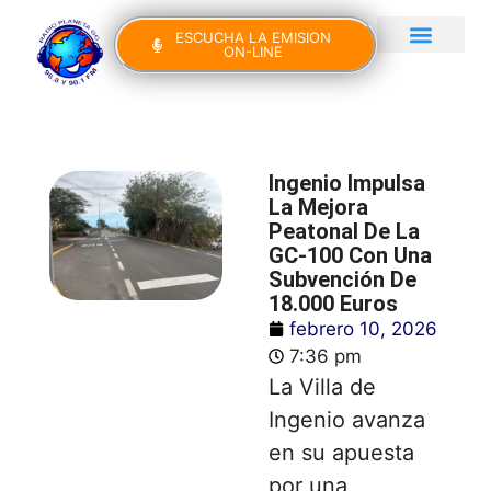
ESCUCHA LA EMISION
ON-LINE
Gran Canaria Noticias
Yo Canto IV Edición
Ingenio Impulsa
La Mejora
Peatonal De La
GC-100 Con Una
Subvención De
18.000 Euros
febrero 10, 2026
7:36 pm
La Villa de
Ingenio avanza
en su apuesta
por una