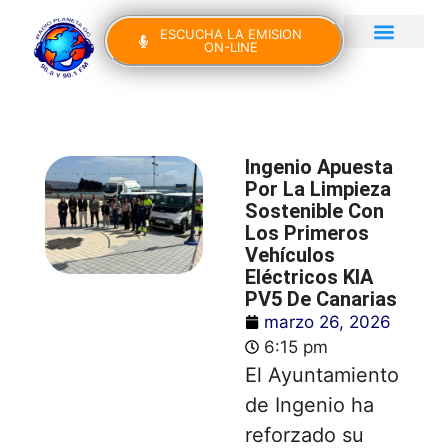
ESCUCHA LA EMISION
ON-LINE
Gran Canaria Noticias
Yo Canto IV Edición
Ingenio Apuesta
Por La Limpieza
Sostenible Con
Los Primeros
Vehículos
Eléctricos KIA
PV5 De Canarias
marzo 26, 2026
6:15 pm
El Ayuntamiento
de
Ingenio
ha
reforzado su