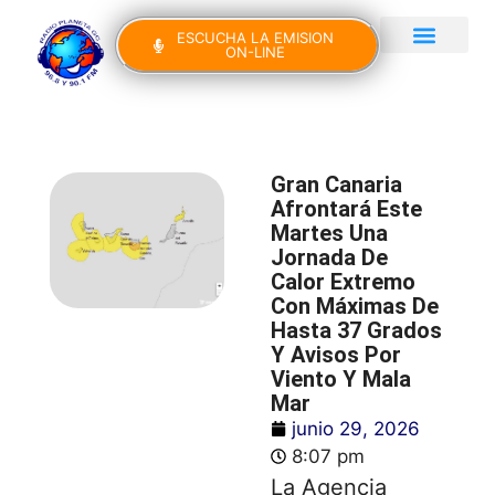
ESCUCHA LA EMISION
ON-LINE
Gran Canaria Noticias
Yo Canto IV Edición
Gran Canaria
Afrontará Este
Martes Una
Jornada De
Calor Extremo
Con Máximas De
Hasta 37 Grados
Y Avisos Por
Viento Y Mala
Mar
junio 29, 2026
8:07 pm
La Agencia