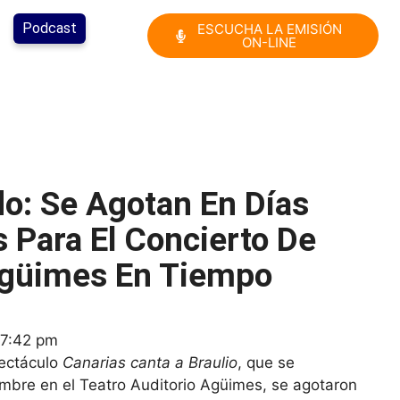
Podcast
ESCUCHA LA EMISIÓN
ON-LINE
do: Se Agotan En Días
 Para El Concierto De
Agüimes En Tiempo
7:42 pm
pectáculo
Canarias canta a Braulio
, que se
embre en el Teatro Auditorio Agüimes, se agotaron