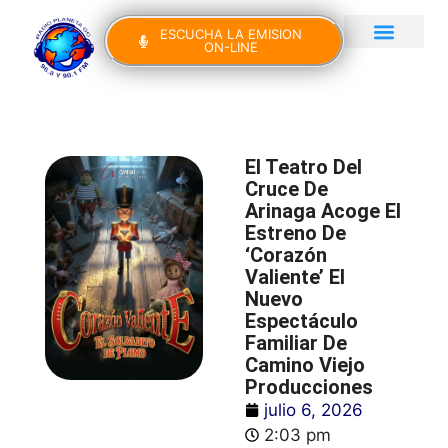
ESCUCHA LA EMISION
ON-LINE
Gran Canaria Noticias
Yo Canto IV Edición
El Teatro Del
Cruce De
Arinaga Acoge El
Estreno De
‘Corazón
Valiente’ El
Nuevo
Espectáculo
Familiar De
Camino Viejo
Producciones
julio 6, 2026
2:03 pm