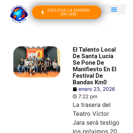
ESCUCHA LA EMISION
ON-LINE
Gran Canaria Noticias
Yo Canto IV Edición
El Talento Local
De Santa Lucía
Se Pone De
Manifiesto En El
Festival De
Bandas Km0
enero 23, 2026
7:22 pm
La trasera del
Teatro Víctor
Jara será testigo
los próximos 20