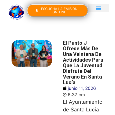
ESCUCHA LA EMISION
ON-LINE
Gran Canaria Noticias
Yo Canto IV Edición
El Punto J
Ofrece Más De
Una Veintena De
Actividades Para
Que La Juventud
Disfrute Del
Verano En Santa
Lucía
junio 11, 2026
6:37 pm
El Ayuntamiento
de Santa Lucía