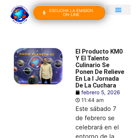
ESCUCHA LA EMISION
ON-LINE
Gran Canaria Noticias
Yo Canto IV Edición
El Producto KM0
Y El Talento
Culinario Se
Ponen De Relieve
En La I Jornada
De La Cuchara
febrero 5, 2026
11:44 am
Este sábado 7
de febrero se
celebrará en el
entorno de la