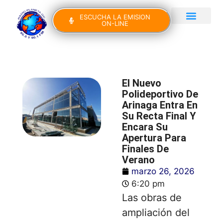
ESCUCHA LA EMISION
ON-LINE
Gran Canaria Noticias
Yo Canto IV Edición
El Nuevo
Polideportivo De
Arinaga Entra En
Su Recta Final Y
Encara Su
Apertura Para
Finales De
Verano
marzo 26, 2026
6:20 pm
Las obras de
ampliación del