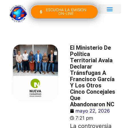
ESCUCHA LA EMISION
ON-LINE
Gran Canaria Noticias
Yo Canto IV Edición
El Ministerio De
Política
Territorial Avala
Declarar
Tránsfugas A
Francisco García
Y Los Otros
Cinco Concejales
Que
Abandonaron NC
mayo 22, 2026
7:21 pm
La controversia