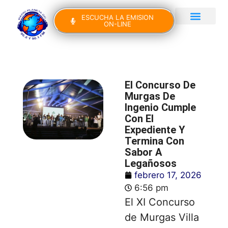
ESCUCHA LA EMISION
ON-LINE
Gran Canaria Noticias
Yo Canto IV Edición
El Concurso De
Murgas De
Ingenio Cumple
Con El
Expediente Y
Termina Con
Sabor A
Legañosos
febrero 17, 2026
6:56 pm
El XI Concurso
de Murgas Villa