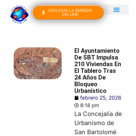
ESCUCHA LA EMISION
ON-LINE
Gran Canaria Noticias
Yo Canto IV Edición
El Ayuntamiento
De SBT Impulsa
210 Viviendas En
El Tablero Tras
24 Años De
Bloqueo
Urbanístico
febrero 25, 2026
8:18 pm
La Concejalía de
Urbanismo de
San Bartolomé