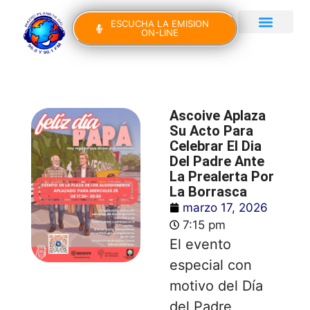
ESCUCHA LA EMISION
ON-LINE
Gran Canaria Noticias
Yo Canto IV Edición
Ascoive Aplaza
Su Acto Para
Celebrar El Dia
Del Padre Ante
La Prealerta Por
La Borrasca
marzo 17, 2026
7:15 pm
El evento
especial con
motivo del Día
del Padre,